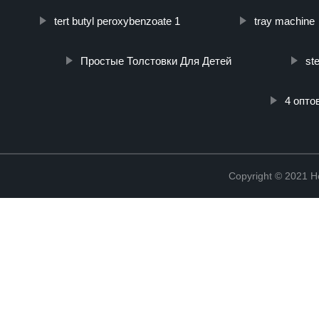
tert butyl peroxybenzoate 1
tray machine
Простые Толстовки Для Детей
st
4 опто
Copyright © 2021 He