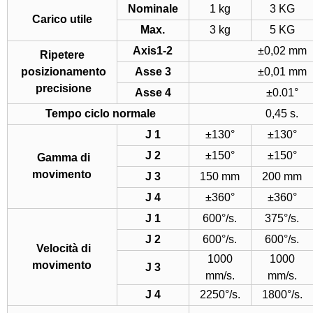
Nominale
1 kg
3 KG
Carico utile
Max.
3 kg
5 KG
Axis1-2
±0,02 mm
Ripetere
posizionamento
Asse 3
±0,01 mm
precisione
Asse 4
±0.01°
Tempo ciclo normale
0,45 s.
J 1
±130°
±130°
J 2
±150°
±150°
Gamma di
movimento
J 3
150 mm
200 mm
J 4
±360°
±360°
J 1
600°/s.
375°/s.
J 2
600°/s.
600°/s.
Velocità di
1000
1000
movimento
J 3
mm/s.
mm/s.
J 4
2250°/s.
1800°/s.