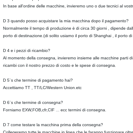
In base all'ordine delle macchine, invieremo uno o due tecnici al vostr
D 3 quando posso acquistare la mia macchina dopo il pagamento?
Normalmente il tempo di produzione è di circa 30 giorni , dipende dall
porto di destinazione.(di solito usiamo il porto di Shanghai , il porto 
D 4 e i pezzi di ricambio?
Al momento della consegna, invieremo insieme alle macchine parti di r
ricambi con il nostro prezzo di costo e le spese di consegna.
D 5`s che termine di pagamento hai?
Accettiamo TT , TT/LC/Western Union.etc
D 6`s che termine di consegna?
Forniamo EXW,FOB,cfr,CIF ... ecc termini di consegna.
D 7 come testare la macchina prima della consegna?
Collegeremo tutte le macchine in linea che le faranno funzionare olt