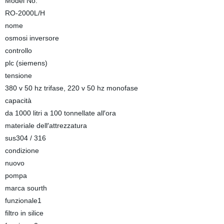
Model No.
RO-2000L/H
nome
osmosi inversore
controllo
plc (siemens)
tensione
380 v 50 hz trifase, 220 v 50 hz monofase
capacità
da 1000 litri a 100 tonnellate all′ora
materiale dell′attrezzatura
sus304 / 316
condizione
nuovo
pompa
marca sourth
funzionale1
filtro in silice