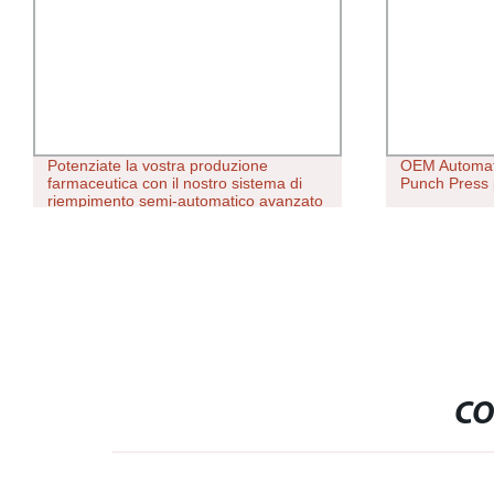
OEM Automation Technology Custom
Box da panne
Punch Press pill Auto Panel Die
personalizzat
controllo pe
dell&prime;a
CO