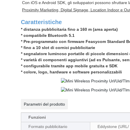
Con iOS e Android SDK, gli sviluppatori possono sfruttare la
Proximity Marketing
,
Digital Signage
,
Location Indoor e Ou
Caratteristiche
* distanza pubblicitaria fino a 160 m (area aperta)
* compatibile Bluetooth 5.1
* Pre-programmato con firmware Feasycom Standard 
* fino a 10 slot di cornici pubblicitarie
* segnalatore luminoso portatile di piccole dimensioni c
* varietà di componenti aggiuntivi (ad es Pulsante, sen
* configurabile tramite app mobile gratuita e SDK
* colore, logo, hardware e software personalizzabili
Parametri del prodotto
Funzioni
Formato pubblicitario
Eddystone (URL/ 