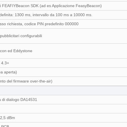
di FEAFIYBeacon SDK (ad es Applicazione FeasyBeacon)
efinita: 1300 ms, intervallo da 100 ms a 10000 ms.
so richiesta, codice PIN predefinito 000000
pubblicitari configurabili
acon ed Eddystone
 4.3+
ea aperta)
to del firmware over-the-air)
a di dialogo DA14531
+2,5 dBm
a PCB