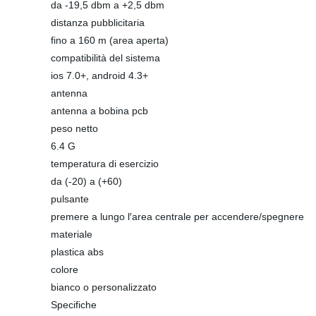
da -19,5 dbm a +2,5 dbm
distanza pubblicitaria
fino a 160 m (area aperta)
compatibilità del sistema
ios 7.0+, android 4.3+
antenna
antenna a bobina pcb
peso netto
6.4 G
temperatura di esercizio
da (-20) a (+60)
pulsante
premere a lungo l′area centrale per accendere/spegnere
materiale
plastica abs
colore
bianco o personalizzato
Specifiche