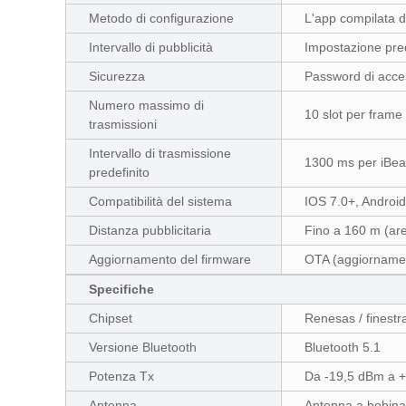
Metodo di configurazione
L'app compilata 
Intervallo di pubblicità
Impostazione pred
Sicurezza
Password di acces
Numero massimo di
10 slot per frame 
trasmissioni
Intervallo di trasmissione
1300 ms per iBe
predefinito
Compatibilità del sistema
IOS 7.0+, Android
Distanza pubblicitaria
Fino a 160 m (ar
Aggiornamento del firmware
OTA (aggiornamen
Specifiche
Chipset
Renesas / finestr
Versione Bluetooth
Bluetooth 5.1
Potenza Tx
Da -19,5 dBm a 
Antenna
Antenna a bobin