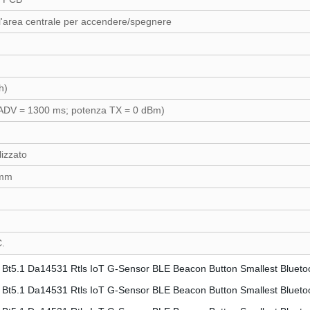
l'area centrale per accendere/spegnere
h)
lo ADV = 1300 ms; potenza TX = 0 dBm)
izzato
 mm
.