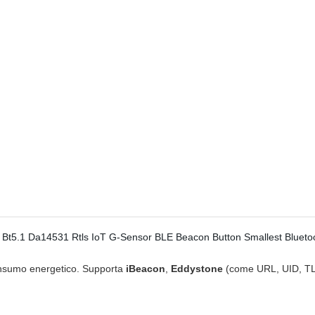
onsumo energetico. Supporta
iBeacon
,
Eddystone
(come URL, UID, T