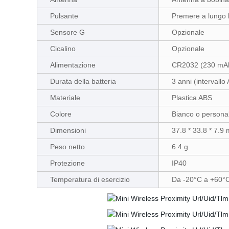
Pulsante
Premere a lungo 
Sensore G
Opzionale
Cicalino
Opzionale
Alimentazione
CR2032 (230 mA
Durata della batteria
3 anni (interval
Materiale
Plastica ABS
Colore
Bianco o personal
Dimensioni
37.8 * 33.8 * 7.9
Peso netto
6.4 g
Protezione
IP40
Temperatura di esercizio
Da -20°C a +60°C