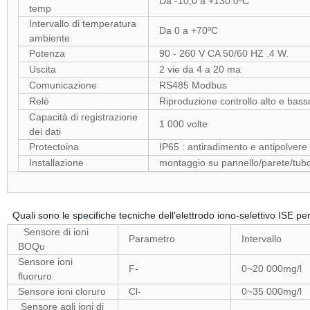
Da -10,0 a +130.0ºC
temp
Intervallo di temperatura
Da 0 a +70ºC
ambiente
Potenza
90 - 260 V CA 50/60 HZ .4 W.
Uscita
2 vie da 4 a 20 ma
Comunicazione
RS485 Modbus
Relè
Riproduzione controllo alto e basso
Capacità di registrazione
1 000 volte
dei dati
Protectoina
IP65 : antiradimento e antipolvere
Installazione
montaggio su pannello/parete/tub
Quali sono le specifiche tecniche dell'elettrodo iono-selettivo ISE 
Sensore di ioni
Parametro
Intervallo
BOQu
Sensore ioni
F-
0~20 000mg/l
fluoruro
Sensore ioni cloruro
Cl-
0~35 000mg/l
Sensore agli ioni di