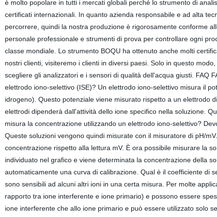
è molto popolare in tutti i mercati globali perché lo strumento di anal
certificati internazionali. In quanto azienda responsabile e ad alta t
percorrere, quindi la nostra produzione è rigorosamente conforme allo
personale professionale e strumenti di prova per controllare ogni proc
classe mondiale. Lo strumento BOQU ha ottenuto anche molti certificati
nostri clienti, visiteremo i clienti in diversi paesi. Solo in questo mo
scegliere gli analizzatori e i sensori di qualità dell'acqua giusti. FAQ
elettrodo iono-selettivo (ISE)? Un elettrodo iono-selettivo misura il po
idrogeno). Questo potenziale viene misurato rispetto a un elettrodo di 
elettrodi dipenderà dall'attività dello ione specifico nella soluzione. Q
misura la concentrazione utilizzando un elettrodo iono-selettivo? De
Queste soluzioni vengono quindi misurate con il misuratore di pH/mV. S
concentrazione rispetto alla lettura mV. È ora possibile misurare la s
individuato nel grafico e viene determinata la concentrazione della so
automaticamente una curva di calibrazione. Qual è il coefficiente di sele
sono sensibili ad alcuni altri ioni in una certa misura. Per molte appli
rapporto tra ione interferente e ione primario) e possono essere spesso 
ione interferente che allo ione primario e può essere utilizzato solo se