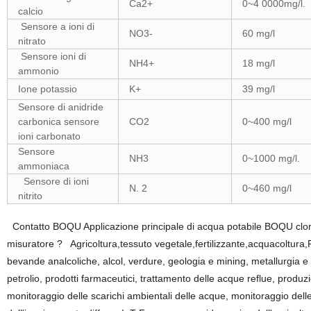
Ca2+
0~4 0000mg/l.
calcio
Sensore a ioni di
NO3-
60 mg/l
nitrato
Sensore ioni di
NH4+
18 mg/l
ammonio
Ione potassio
K+
39 mg/l
Sensore di anidride
carbonica sensore
CO2
0~400 mg/l
ioni carbonato
Sensore
NH3
0~1000 mg/l.
ammoniaca
Sensore di ioni
N. 2
0~460 mg/l
nitrito
Contatto BOQU Applicazione principale di acqua potabile BOQU cloro re
misuratore ? Agricoltura,tessuto vegetale,fertilizzante,acquacoltura,
bevande analcoliche, alcol, verdure, geologia e mining, metallurgia e p
petrolio, prodotti farmaceutici, trattamento delle acque reflue, produ
monitoraggio delle scarichi ambientali delle acque, monitoraggio delle