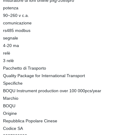
misuratore di ioni online pxg-2085pro
potenza
90~260 v c.a.
comunicazione
rs485 modbus
segnale
4-20 ma
relè
3 relè
Pacchetto di Trasporto
Quality Package for International Transport
Specifiche
BOQU Instrument production over 100 000pcs/year
Marchio
BOQU
Origine
Repubblica Popolare Cinese
Codice SA