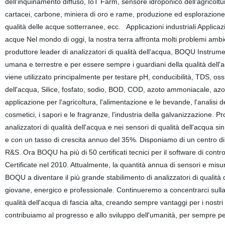
dell'inquinamento diffuso, IoT Farm, sensore idroponico dell'agricoltur
cartacei, carbone, miniera di oro e rame, produzione ed esplorazione d
qualità delle acque sotterranee, ecc. Applicazioni industriali Applicaz
acque Nel mondo di oggi, la nostra terra affronta molti problemi ambie
produttore leader di analizzatori di qualità dell'acqua, BOQU Instrument
umana e terrestre e per essere sempre i guardiani della qualità dell'a
viene utilizzato principalmente per testare pH, conducibilità, TDS, os
dell'acqua, Silice, fosfato, sodio, BOD, COD, azoto ammoniacale, azoto
applicazione per l'agricoltura, l'alimentazione e le bevande, l'analisi del
cosmetici, i sapori e le fragranze, l'industria della galvanizzazione. 
analizzatori di qualità dell'acqua e nei sensori di qualità dell'acqua
e con un tasso di crescita annuo del 35%. Disponiamo di un centro di 
R&S. Ora BOQU ha più di 50 certificati tecnici per il software di contro
Certificate nel 2010. Attualmente, la quantità annua di sensori e misur
BOQU a diventare il più grande stabilimento di analizzatori di quali
giovane, energico e professionale. Continueremo a concentrarci sulla 
qualità dell'acqua di fascia alta, creando sempre vantaggi per i nostri cl
contribuiamo al progresso e allo sviluppo dell'umanità, per sempre pe