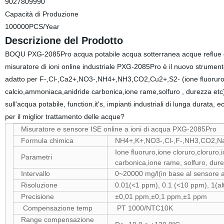
9027809990
Capacità di Produzione
100000PCS/Year
Descrizione del Prodotto
BOQU PXG-2085Pro acqua potabile acqua sotterranea acque reflue dur
misuratore di ioni online industriale PXG-2085Pro è il nuovo strumento
adatto per F-,Cl-,Ca2+,NO3-,NH4+,NH3,CO2,Cu2+,S2- (ione fluoruro,i
calcio,ammoniaca,anidride carbonica,ione rame,solfuro , durezza etc). L
sull'acqua potabile, function.it's, impianti industriali di lunga durata,
per il miglior trattamento delle acque?
Misuratore e sensore ISE online a ioni di acqua PXG-2085Pro
Formula chimica
NH4+,K+,NO3-,Cl-,F-,NH3,CO2,N
Ione fluoruro,ione cloruro,cloruro
Parametri
carbonica,ione rame, solfuro, dure
Intervallo
0~20000 mg/l(in base al sensore ag
Risoluzione
0.01(<1 ppm), 0.1 (<10 ppm), 1(alt
Precisione
±0,01 ppm,±0,1 ppm,±1 ppm
Compensazione temp
PT 1000/NTC10K
Range compensazione