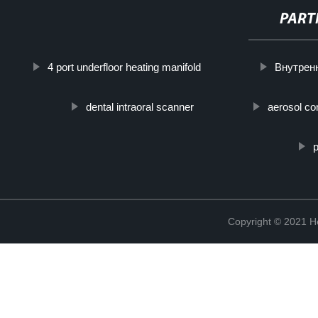
PART
4 port underfloor heating manifold
Внутрен
dental intraoral scanner
aerosol co
Copyright © 2021 He