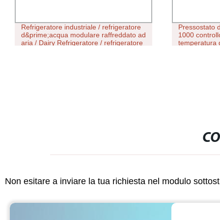
Refrigeratore industriale / refrigeratore
Pressostato d
d&prime;acqua modulare raffreddato ad
1000 controllo
aria / Dairy Refrigeratore / refrigeratore
temperatura d
chimico farmaceutico / impianto di
comunicazio
condizionamento dell&prime;aria
opzionale
CO
Non esitare a inviare la tua richiesta nel modulo sotto