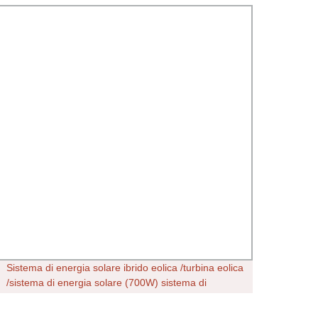
Sistema di energia solare ibrido eolica /turbina eolica
Stampo
/sistema di energia solare (700W) sistema di
automa
generazione di vento per uso domestico Wind Power
Wind Sistema solare mulino