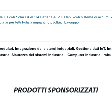
2 V da 10 kwh Solar LiFePO4 Batteria 48V 100ah 5kwh sistema di accumul
gia ai per tetti Pulizia impianti fotovoltaici Lavaggio
modulari
,
Integrazione dei sistemi industriali
,
Gestione dati IoT
,
In
dustria
,
Sicurezza dei sistemi industriali
,
Computer industriali robu
PRODOTTI SPONSORIZZATI