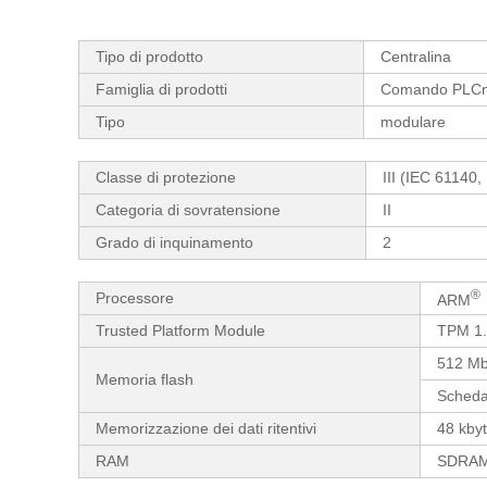
Tipo di prodotto
Centralina
Famiglia di prodotti
Comando PLCn
Tipo
modulare
Classe di protezione
III (IEC 61140
Categoria di sovratensione
II
Grado di inquinamento
2
®
Processore
ARM
Trusted Platform Module
TPM 1
512 Mb
Memoria flash
Scheda 
Memorizzazione dei dati ritentivi
48 kby
RAM
SDRAM