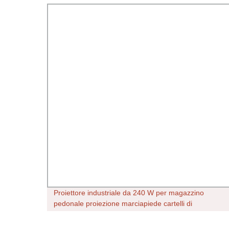
Proiettore industriale da 240 W per magazzino
ci
pedonale proiezione marciapiede cartelli di
avvertimento carrello elevatore a forche Sistema di
controllo sicurezza pedoni