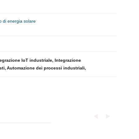
o di energia solare
tegrazione IoT industriale
,
Integrazione
sti
,
Automazione dei processi industriali
,