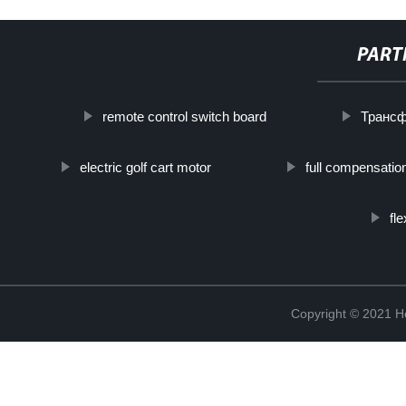
PART
remote control switch board
Трансф
electric golf cart motor
full compensatio
fle
Copyright © 2021 He