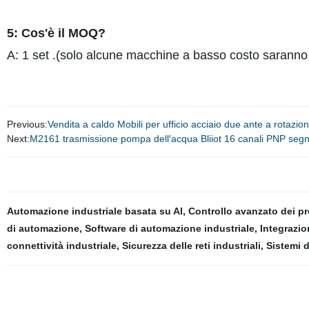
5: Cos'è il MOQ?
A: 1 set .(solo alcune macchine a basso costo saranno p
Previous:
Vendita a caldo Mobili per ufficio acciaio due ante a rotazio
Next:
M2161 trasmissione pompa dell′acqua Bliiot 16 canali PNP segnal
Automazione industriale basata su AI
,
Controllo avanzato dei p
di automazione
,
Software di automazione industriale
,
Integrazio
connettività industriale
,
Sicurezza delle reti industriali
,
Sistemi d