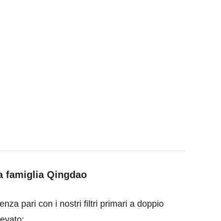
ia famiglia Qingdao
nza pari con i nostri filtri primari a doppio
levato;