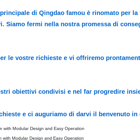
 principale di Qingdao famou è rinomato per la f
i. Siamo fermi nella nostra promessa di conseg
per le vostre richieste e vi offriremo prontamen
tri obiettivi condivisi e nel far progredire insi
chieste e ci auguriamo di darvi il benvenuto i