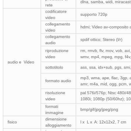
dlna, samba, widi, miracast
rete
codificatore
supporto 720p
video
collegamento
hdmi; Video av-composito 
video
collegamento
spdif ottico; Stereo (l/r)
audio
riproduzione
rm, rmvb, flv, mov, vob, avi
video
wmv, mp4, mpeg, mpg, f4v,
audio e Video
sottotitolo
ass, ssa, idx+sub, pgs, smi,
mp3, wma, ape, flac, 3gp, 
formato audio
amr, m4a, mid, ogg, pcm, 
risoluzione
pal 576i/576p; Ntsc 480i/4
video
1080i; 1080p (50/60hz); 10
formati
bmp/gif/jpg/jpeg/png
immagine
dimensione
fisico
l x L x A: 12x12x2, 7 cm
alloggiamento