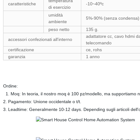
temperatura
caratteristiche
-10~40ºc
di esercizio
umidità
5%-90% (senza condensa)
ambiente
peso netto
135 g.
adattatore cc, cavo hdmi da
accessori confezionati all'interno
telecomando
certificazione
ce, rohs
garanzia
1 anno
Ordine:
1. Moq: In teoria, il nostro moq è 100 pz/modello, ma supportiamo nuov
2. Pagamento: Unione occidentale o t/t.
3. Leadtime: Generalmente 10-12 days. Depending sugli articoli dell'o