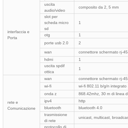
uscita
composito da 2, 5 mm
audio/video
slot per
scheda micro
1
sd
interfaccia e
otg
1
Porta
porte usb 2.0
2
wan
connettore schermato rj-4
hdmi
1
uscita spdif
1
ottica
wan
connettore schermato rj-4
wi-fi
wi-fi 802.11 b/g/n integrat
onda z
868.42mhz, 30 m di linea di
ipv4
http
rete e
bluetooth
bluetooth 4.0
Comunicazione
trasmissione
unicast, multicast, broadca
di rete
protocollo di