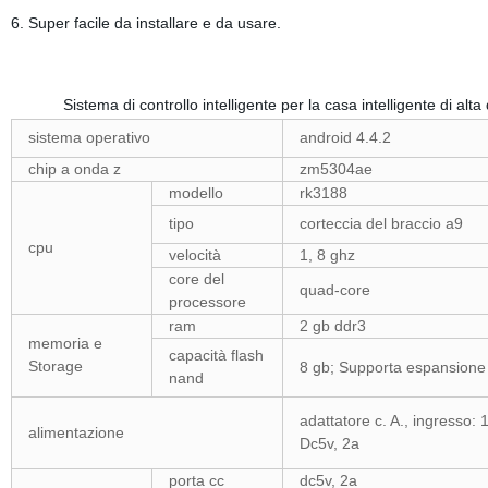
6. Super facile da installare e da usare.
Sistema di controllo intelligente per la casa intelligente di alta 
sistema operativo
android 4.4.2
chip a onda z
zm5304ae
modello
rk3188
tipo
corteccia del braccio a9
cpu
velocità
1, 8 ghz
core del
quad-core
processore
ram
2 gb ddr3
memoria e
capacità flash
Storage
8 gb; Supporta espansione 
nand
adattatore c. A., ingresso: 
alimentazione
Dc5v, 2a
porta cc
dc5v, 2a