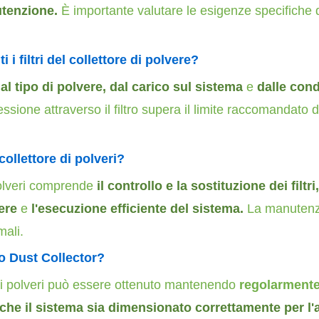
utenzione.
È importante valutare le esigenze specifiche 
i filtri del collettore di polvere?
al tipo di polvere, dal carico sul sistema
e
dalle cond
sione attraverso il filtro supera il limite raccomandato da
ollettore di polveri?
polveri comprende
il controllo e la sostituzione dei filtr
ere
e
l'esecuzione efficiente del sistema.
La manutenzi
mali.
o Dust Collector?
e di polveri può essere ottenuto mantenendo
regolarment
do che il sistema sia dimensionato correttamente per l