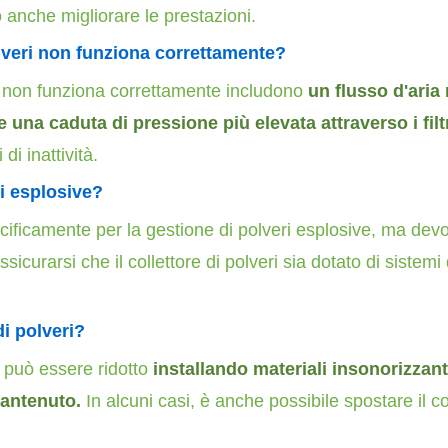
 anche migliorare le prestazioni.
olveri non funziona correttamente?
ri non funziona correttamente includono
un flusso d
'aria
una caduta di pressione più elevata attraverso i filt
di inattività.
ri esplosive?
pecificamente per la gestione di polveri esplosive, ma de
sicurarsi che il collettore di polveri sia dotato di sistem
di polveri?
i può essere ridotto
installando materiali insonorizzanti
mantenuto.
In alcuni casi, è anche possibile spostare il c