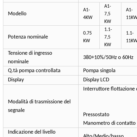
A1-
A1-
A1-
Modello
7,5
4KW
11K
KW
1.1-
0.75
1.1-
Potenza nominale
7,5
KW
11K
KW
Tensione di ingresso
380+10%/50Hz o 60Hz
nominale
Q.tà pompa controllata
Pompa singola
Display
Display LCD
Interruttore flottazione d
Sonda di 
Modalità di trasmissione del
segnale
Press
Manometro di contatto e
Indicazione del livello
Alto/Medio/basso