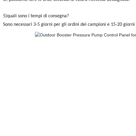
5)quali sono i tempi di consegna?
Sono necessari 3-5 giorni per gli ordini dei campioni e 15-20 giorni
Centralina pompa acqua,centralina pompa,controllo pompa,controllo pompa acqua,central
pompa,centralina pompa acqua sommersa,controllo pompa,centralina pompa acqua manuale,
acqua trifase,controller pompa di sovralimentazione carburante,controller pompa acqua a
coppa,controller pompa acqua coppa,controller pompa acqua,controller pompa acqua con t
acqua,controller pompa di circolazione,controllo pannello per pompa sommergibile,acqua 
multifunzionale,controller pompa multipla,controller pompa acqua multipla automatica
automatica,controller pompa acqua automatica elettronica,controller pompa automatic
completamente automatico domestico,controller livello acqua automatico,controller po
automazione,controller automatico del livello dell'acqua per pompa di scarico,automazi
automatico del motore,controllo automatico della pompa dell'acqua,controller automatico 
lcd,controller della pompa dell'acqua automatico digitale domestica,controller della pom