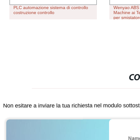
Wenyao ABS PP PE PVC Recycling
Ottimizzazion
Machine ai Technology Color Plastica
contatore de
per smistatore
trifase appar
dell&prime;e
CO
Non esitare a inviare la tua richiesta nel modulo sotto