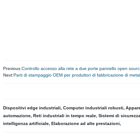
1 hp,controller pompa a pressione automatica,immergibile prezzo pannello motorino d
controller,controller pompa automatica,pannello di controllo per pompa sommersa,pompa 
controllo sommergibile pannello,interruttore di controllo automatico della pressione per
automatico del livello dell'acqua per pompa sommersa,motore mobile controller pompa
acqua interruttore,interruttore timer automatico per pompa dell'acqua,pannello di av
scatola da pannello immergibile, controllo motore sommergibile, pannello di controllo 
Previous:
Controllo accesso alla rete a due porte pannello open sou
Next:
Parti di stampaggio OEM per produttori di fabbricazione di metal
Dispositivi edge industriali
,
Computer industriali robusti
,
Appare
automazione
,
Reti industriali in tempo reale
,
Sistemi di sicurezza
intelligenza artificiale
,
Elaborazione ad alte prestazioni
,