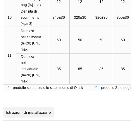
12
12
12
12
bag [%], max
Densità di
10
scorrimento
345±30
320±30
320±30
355±30
[kg/m3
]
Durezza
pellet, media
50
50
50
50
(n=20) [CN],
max
11
Durezza
pellet,
individuale
85
85
85
85
(n=20) [CN],
max
*
- prodotto solo presso lo stabilimento di Omsk
**
- prodotto Solo ne
Istruzioni di installazione