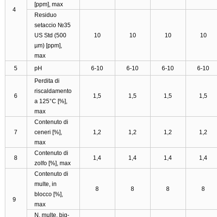
[ppm], max
4
Residuo
setaccio №35
US Std (500
10
10
10
10
µm) [ppm],
max
5
рН
6-10
6-10
6-10
6-10
Perdita di
riscaldamento
6
1,5
1,5
1,5
1,5
a 125°C [%],
max
Contenuto di
7
ceneri [%],
1,2
1,2
1,2
1,2
max
Contenuto di
8
1,4
1,4
1,4
1,4
zolfo [%], max
Contenuto di
multe, in
8
8
8
8
blocco [%],
9
max
N. multe, big-