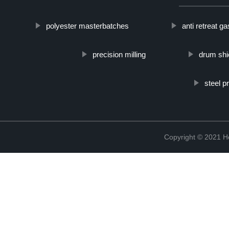
polyester masterbatches
anti retreat g
precision milling
drum shi
steel 
Copyright © 2021 He