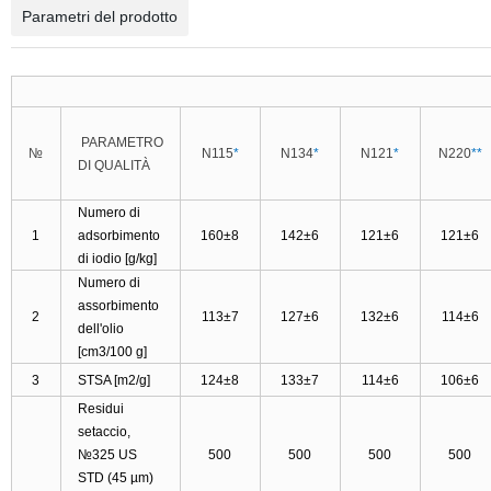
Parametri del prodotto
PARAMETRO
№
N115
*
N134
*
N121
*
N220
**
DI QUALITÀ
Numero di
1
adsorbimento
160±8
142±6
121±6
121±6
di iodio [g/kg]
Numero di
assorbimento
2
113±7
127±6
132±6
114±6
dell'olio
[cm3
/100 g]
3
STSA [m2
/g]
124±8
133±7
114±6
106±6
Residui
setaccio,
№325 US
500
500
500
500
STD (45 µm)