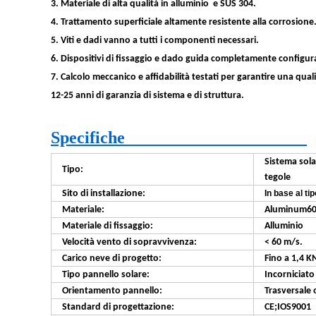
3. Materiale di alta qualità in alluminio
e SUS 304.
4. Trattamento superficiale altamente resistente alla corrosione
5. Viti e dadi vanno a tutti i componenti necessari.
6. Dispositivi di fissaggio e dado guida completamente configurat
7. Calcolo meccanico e affidabilità testati per garantire una qual
12-25 anni di garanzia di sistema e di struttura.
Specifiche
Sistema sola
Tipo:
tegole
Sito di installazione:
In base al tip
Materiale:
Aluminum600
Materiale di fissaggio:
Alluminio
Velocità vento di sopravvivenza:
< 60 m/s.
Carico neve di progetto:
Fino a 1,4 K
Tipo pannello solare:
Incorniciato
Orientamento pannello:
Trasversale 
Standard di progettazione:
CE;IOS9001