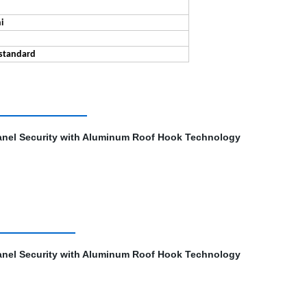
i
 standard
taggio
brica