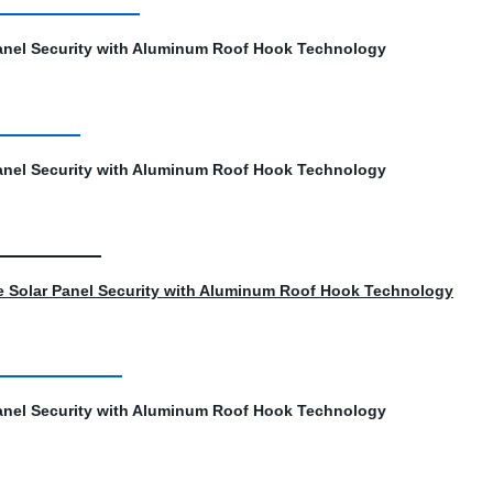
nsegna
nte
ifica
zione
Q