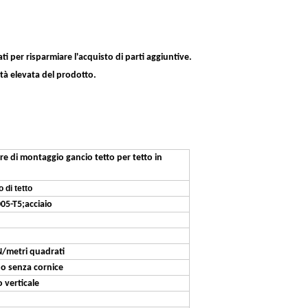
.
i per risparmiare l'acquisto di parti aggiuntive.
ità elevata del prodotto.
re di montaggio gancio tetto per tetto in
o di tetto
5-T5;acciaio
N/metri quadrati
 o senza cornice
o verticale