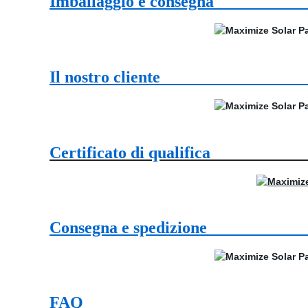
Imballaggio e co
Il nostro clie
Certificato di qual
Consegna e spedi
FA