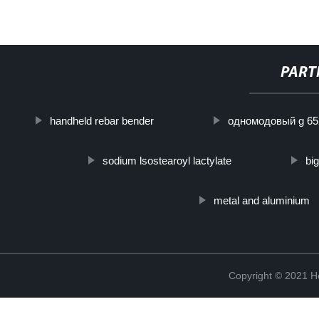
PART
handheld rebar bender
одномодовый g 65
sodium lsostearoyl lactylate
bi
metal and aluminium
Copyright © 2021 He