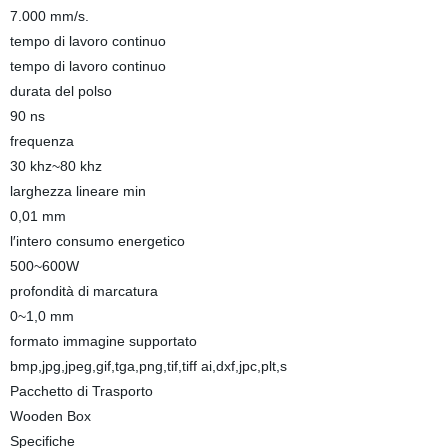
7.000 mm/s.
tempo di lavoro continuo
tempo di lavoro continuo
durata del polso
90 ns
frequenza
30 khz~80 khz
larghezza lineare min
0,01 mm
l′intero consumo energetico
500~600W
profondità di marcatura
0~1,0 mm
formato immagine supportato
bmp,jpg,jpeg,gif,tga,png,tif,tiff ai,dxf,jpc,plt,s
Pacchetto di Trasporto
Wooden Box
Specifiche