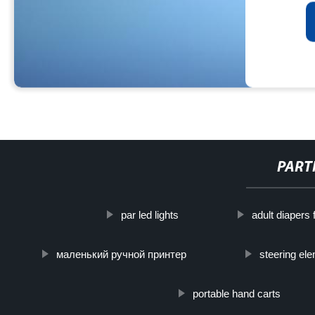
PART
par led lights
adult diapers 
маленький ручной принтер
steering el
portable hand carts