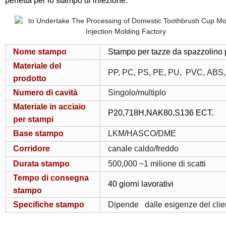
perfetta per lo stampo di iniezione.
Nome stampo
Stampo per tazze da spazzolino 
Materiale del
PP, PC, PS, PE, PU, PVC, AB
prodotto
Numero di cavità
Singolo/multiplo
Materiale in acciaio
P20,718H,NAK80,S136 ECT.
per stampi
Base stampo
LKM/HASCO/DME
Corridore
canale caldo/freddo
Durata stampo
500,000 ~1 milione di scatti
Tempo di consegna
40 giorni lavorativi
stampo
Specifiche stampo
Dipende dalle esigenze del clie