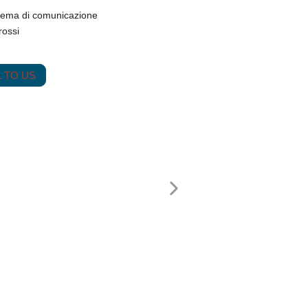
tema di comunicazione
rossi
 TO US