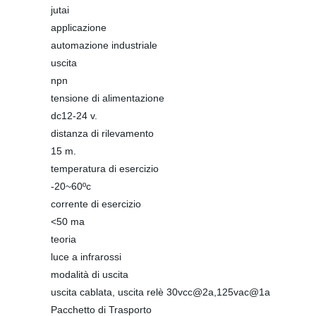
jutai
applicazione
automazione industriale
uscita
npn
tensione di alimentazione
dc12-24 v.
distanza di rilevamento
15 m.
temperatura di esercizio
-20~60ºc
corrente di esercizio
<50 ma
teoria
luce a infrarossi
modalità di uscita
uscita cablata, uscita relè 30vcc@2a,125vac@1a
Pacchetto di Trasporto