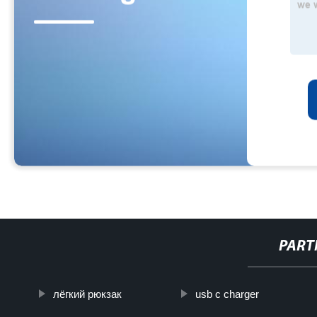
PART
лёгкий рюкзак
usb c charger