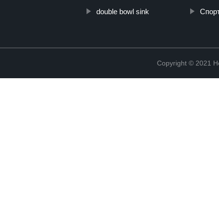
double bowl sink
Спор
Copyright © 2021 He