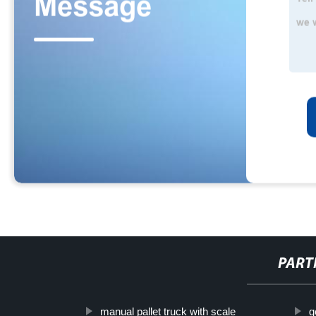
PART
manual pallet truck with scale
g