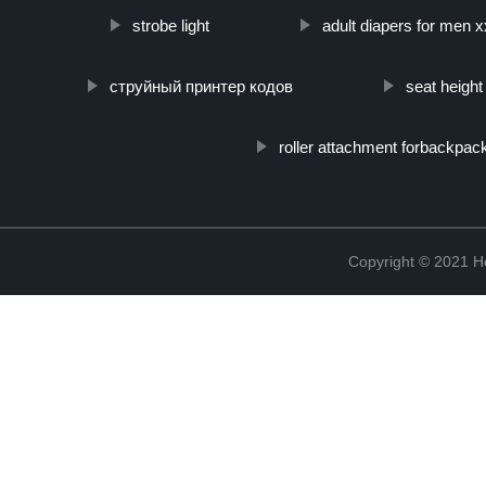
strobe light
adult diapers for men x
струйный принтер кодов
seat height
roller attachment forbackpac
Copyright © 2021 He